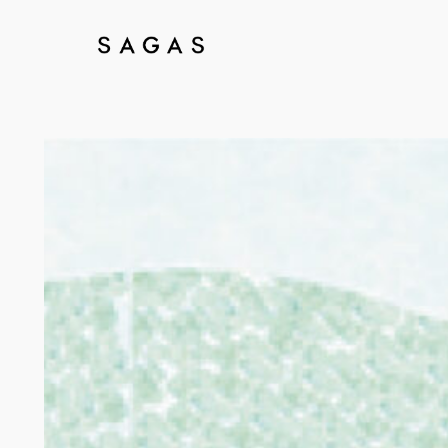
内
容
を
ス
キ
ッ
プ