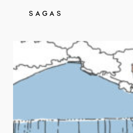
内
容
を
ス
キ
ッ
プ