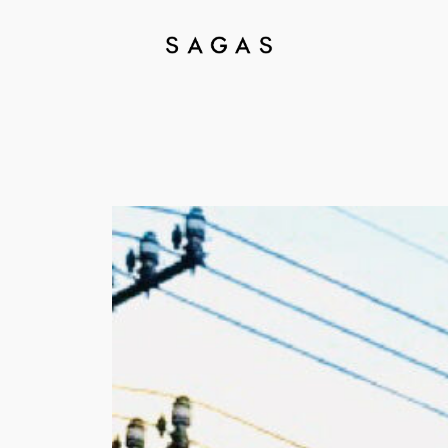
内
容
を
ス
キ
ッ
プ